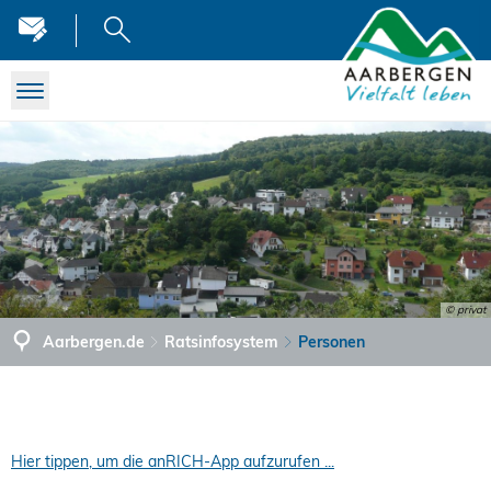
© privat
Aarbergen.de
Ratsinfosystem
Personen
Hier tippen, um die anRICH-App aufzurufen ...