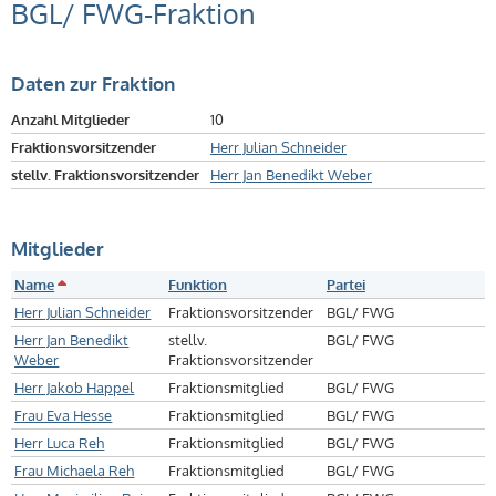
BGL/ FWG-Fraktion
Daten zur Fraktion
Anzahl Mitglieder
10
Fraktionsvorsitzender
Herr Julian Schneider
stellv. Fraktionsvorsitzender
Herr Jan Benedikt Weber
Mitglieder
Name
Funktion
Partei
Herr Julian Schneider
Fraktionsvorsitzender
BGL/ FWG
Herr Jan Benedikt
stellv.
BGL/ FWG
Weber
Fraktionsvorsitzender
Herr Jakob Happel
Fraktionsmitglied
BGL/ FWG
Frau Eva Hesse
Fraktionsmitglied
BGL/ FWG
Herr Luca Reh
Fraktionsmitglied
BGL/ FWG
Frau Michaela Reh
Fraktionsmitglied
BGL/ FWG