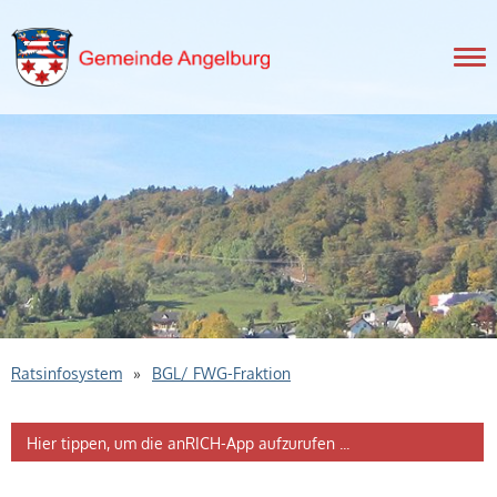
Nav
Ratsinfosystem
»
BGL/ FWG-Fraktion
Hier tippen, um die anRICH-App aufzurufen ...