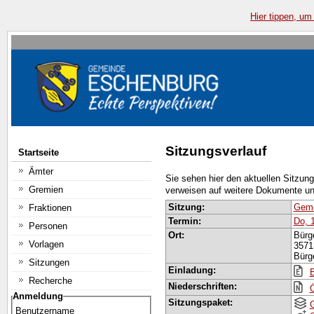
Hier tippen, um
Sitzungsverlauf
Startseite
Ämter
Sie sehen hier den aktuellen Sitzun
Gremien
verweisen auf weitere Dokumente un
Sitzung:
Geme
Fraktionen
Termin:
Do, 
Personen
Ort:
Bürg
Vorlagen
3571
Bürg
Sitzungen
Einladung:
B
Recherche
Niederschriften:
Ö
Anmeldung
Sitzungspaket:
Benutzername