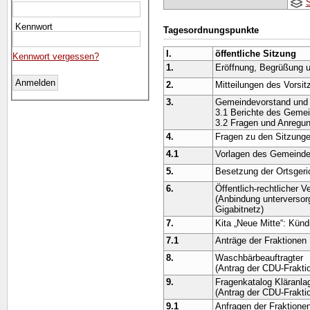
Kennwort
Tagesordnungspunkte
I.
öffentliche Sitzung
Kennwort vergessen?
1.
Eröffnung, Begrüßung u
2.
Mitteilungen des Vorsi
3.
Gemeindevorstand und
3.1 Berichte des Geme
3.2 Fragen und Anregu
4.
Fragen zu den Sitzung
4.1
Vorlagen des Gemeinde
5.
Besetzung der Ortsgeri
6.
Öffentlich-rechtlicher V
(Anbindung unterversorg
Gigabitnetz)
7.
Kita „Neue Mitte“: Künd
7.1
Anträge der Fraktionen
8.
Waschbärbeauftragter
(Antrag der CDU-Frakti
9.
Fragenkatalog Kläranla
(Antrag der CDU-Frakti
9.1
Anfragen der Fraktione