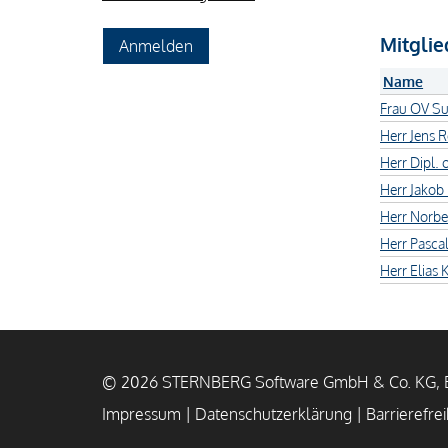
Mitglie
Name
Frau OV S
Herr Jens
Herr Dipl. 
Herr Jakob
Herr Norbe
Herr Pasca
Herr Elias 
© 2026 STERNBERG Software GmbH & Co. KG, B
Impressum
|
Datenschutzerklärung
|
Barrierefrei