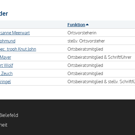
der
Funktion
usanne Meerwart
Ortsvorsteherin
 Rohmund
stellv. Ortsvorsteher
oec. troph Knut John
Ortsbeiratsmitglied
 Mayer
Ortsbeiratsmitglied & Schriftführer
rt Wolf
Ortsbeiratsmitglied
l Zeuch
Ortsbeiratsmitglied
Kringel
Ortsbeiratsmitglied & stellv. Schriftf
ielefeld
heit