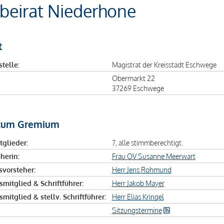
beirat Niederhone
t
telle:
Magistrat der Kreisstadt Eschwege
Obermarkt 22
37269 Eschwege
zum Gremium
tglieder:
7, alle stimmberechtigt.
herin:
Frau OV Susanne Meerwart
tsvorsteher:
Herr Jens Rohmund
smitglied & Schriftführer:
Herr Jakob Mayer
smitglied & stellv. Schriftführer:
Herr Elias Kringel
Sitzungstermine