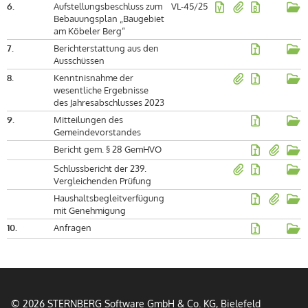
6.
Aufstellungsbeschluss zum
VL-45/25
Bebauungsplan „Baugebiet
am Köbeler Berg“
7.
Berichterstattung aus den
Ausschüssen
8.
Kenntnisnahme der
wesentliche Ergebnisse
des Jahresabschlusses 2023
9.
Mitteilungen des
Gemeindevorstandes
Bericht gem. § 28 GemHVO
Schlussbericht der 239.
Vergleichenden Prüfung
Haushaltsbegleitverfügung
mit Genehmigung
10.
Anfragen
© 2026 STERNBERG Software GmbH & Co. KG, Bielefeld