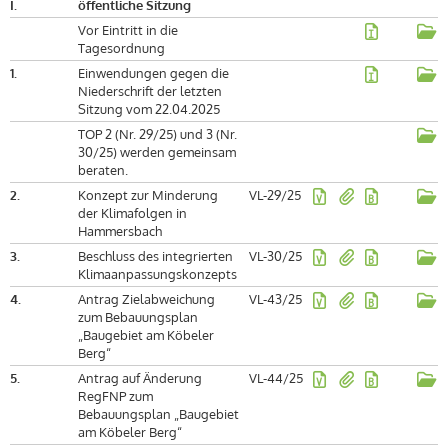
I.
öffentliche Sitzung
Vor Eintritt in die
Tagesordnung
1.
Einwendungen gegen die
Niederschrift der letzten
Sitzung vom 22.04.2025
TOP 2 (Nr. 29/25) und 3 (Nr.
30/25) werden gemeinsam
beraten.
2.
Konzept zur Minderung
VL-29/25
der Klimafolgen in
Hammersbach
3.
Beschluss des integrierten
VL-30/25
Klimaanpassungskonzepts
4.
Antrag Zielabweichung
VL-43/25
zum Bebauungsplan
„Baugebiet am Köbeler
Berg“
5.
Antrag auf Änderung
VL-44/25
RegFNP zum
Bebauungsplan „Baugebiet
am Köbeler Berg“