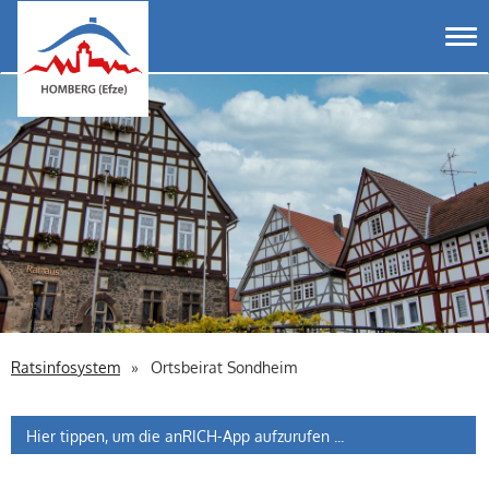
Homberg Efze
Tog
Ratsinfosystem
Ortsbeirat Sondheim
Hier tippen, um die anRICH-App aufzurufen ...