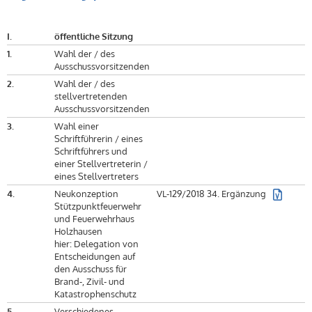
I.
öffentliche Sitzung
1.
Wahl der / des
Ausschussvorsitzenden
2.
Wahl der / des
stellvertretenden
Ausschussvorsitzenden
3.
Wahl einer
Schriftführerin / eines
Schriftführers und
einer Stellvertreterin /
eines Stellvertreters
4.
Neukonzeption
VL-129/2018 34. Ergänzung
Stützpunktfeuerwehr
und Feuerwehrhaus
Holzhausen
hier: Delegation von
Entscheidungen auf
den Ausschuss für
Brand-, Zivil- und
Katastrophenschutz
5.
Verschiedenes