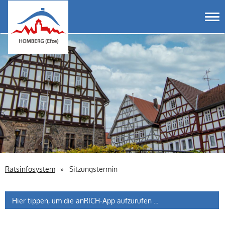
Homberg Efze
Tog
Ratsinfosystem
Sitzungstermin
Hier tippen, um die anRICH-App aufzurufen ...