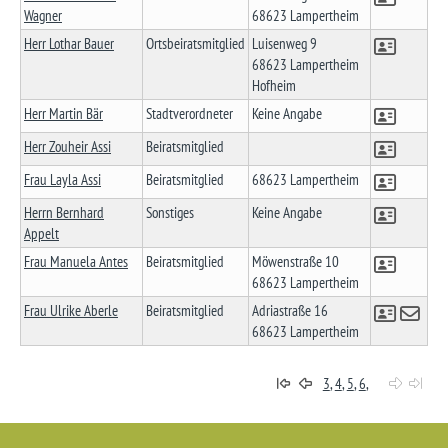
Wagner
68623 Lampertheim
Herr Lothar Bauer
Ortsbeiratsmitglied
Luisenweg 9
68623 Lampertheim
Hofheim
Herr Martin Bär
Stadtverordneter
Keine Angabe
Herr Zouheir Assi
Beiratsmitglied
Frau Layla Assi
Beiratsmitglied
68623 Lampertheim
Herrn Bernhard
Sonstiges
Keine Angabe
Appelt
Frau Manuela Antes
Beiratsmitglied
Möwenstraße 10
68623 Lampertheim
Frau Ulrike Aberle
Beiratsmitglied
Adriastraße 16
68623 Lampertheim
3
,
4
,
5
,
6
,
7
Startseite
(Access key 0)