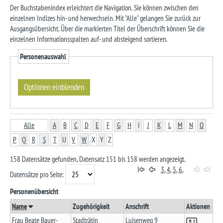
Der Buchstabenindex erleichtert die Navigation. Sie können zwischen den
einzelnen Indizes hin- und herwechseln. Mit "Alle" gelangen Sie zurück zur
Ausgangsübersicht. Über die markierten Titel der Überschrift können Sie die
einzelnen Informationsspalten auf- und absteigend sortieren.
Personenauswahl
Alle
A
B
C
D
E
F
G
H
I
J
K
L
M
N
O
P
Q
R
S
T
U
V
W
X
Y
Z
158 Datensätze gefunden, Datensatz 151 bis 158 werden angezeigt.
3
,
4
,
5
,
6
,
7
Datensätze pro Seite:
Personenübersicht
Name
Zugehörigkeit
Anschrift
Aktionen
Frau Beate Bauer-
Stadträtin
Luisenweg 9