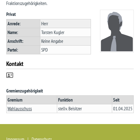
Fraktionszugehörigkeiten.
Privat
Anrede:
Herr
Name:
Torsten Kugler
Anschrift:
Keine Angabe
Partei:
SPD
Kontakt
Gremienzugehörigkeit
Gremium
Funktion
Seit
Wahlausschuss
stellv. Beisitzer
01.04.2025
Startseite
(Access key 0)
Zur Hauptnavigation
(Access key 1)
Zum Inhalt
(Access key 2)
Impressum
Datenschutz