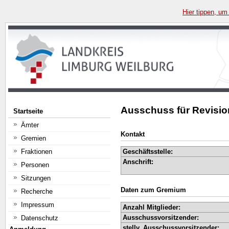
Hier tippen, um
Ausschuss für Revisio
Startseite
Ämter
Kontakt
Gremien
Fraktionen
Geschäftsstelle:
Anschrift:
Personen
Sitzungen
Daten zum Gremium
Recherche
Impressum
Anzahl Mitglieder:
Ausschussvorsitzender:
Datenschutz
stellv. Ausschussvorsitzender: