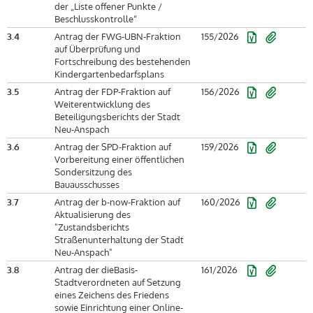
der „Liste offener Punkte /
Beschlusskontrolle“
3.4
Antrag der FWG-UBN-Fraktion
155/2026
auf Überprüfung und
Fortschreibung des bestehenden
Kindergartenbedarfsplans
3.5
Antrag der FDP-Fraktion auf
156/2026
Weiterentwicklung des
Beteiligungsberichts der Stadt
Neu-Anspach
3.6
Antrag der SPD-Fraktion auf
159/2026
Vorbereitung einer öffentlichen
Sondersitzung des
Bauausschusses
3.7
Antrag der b-now-Fraktion auf
160/2026
Aktualisierung des
"Zustandsberichts
Straßenunterhaltung der Stadt
Neu-Anspach"
3.8
Antrag der dieBasis-
161/2026
Stadtverordneten auf Setzung
eines Zeichens des Friedens
sowie Einrichtung einer Online-