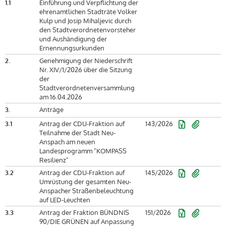
1.1
Einführung und Verpflichtung der
ehrenamtlichen Stadträte Volker
Kulp und Josip Mihaljevic durch
den Stadtverordnetenvorsteher
und Aushändigung der
Ernennungsurkunden
2.
Genehmigung der Niederschrift
Nr. XIV/1/2026 über die Sitzung
der
Stadtverordnetenversammlung
am 16.04.2026
3.
Anträge
3.1
Antrag der CDU-Fraktion auf
143/2026
Teilnahme der Stadt Neu-
Anspach am neuen
Landesprogramm "KOMPASS
Resilienz"
3.2
Antrag der CDU-Fraktion auf
145/2026
Umrüstung der gesamten Neu-
Anspacher Straßenbeleuchtung
auf LED-Leuchten
3.3
Antrag der Fraktion BÜNDNIS
151/2026
90/DIE GRÜNEN auf Anpassung