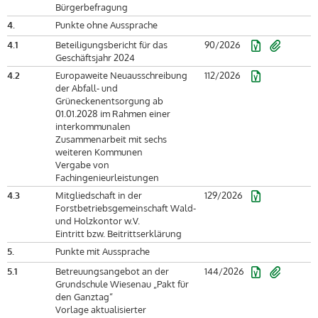
Bürgerbefragung
4.
Punkte ohne Aussprache
4.1
Beteiligungsbericht für das
90/2026
Geschäftsjahr 2024
4.2
Europaweite Neuausschreibung
112/2026
der Abfall- und
Grüneckenentsorgung ab
01.01.2028 im Rahmen einer
interkommunalen
Zusammenarbeit mit sechs
weiteren Kommunen
Vergabe von
Fachingenieurleistungen
4.3
Mitgliedschaft in der
129/2026
Forstbetriebsgemeinschaft Wald-
und Holzkontor w.V.
Eintritt bzw. Beitrittserklärung
5.
Punkte mit Aussprache
5.1
Betreuungsangebot an der
144/2026
Grundschule Wiesenau „Pakt für
den Ganztag“
Vorlage aktualisierter