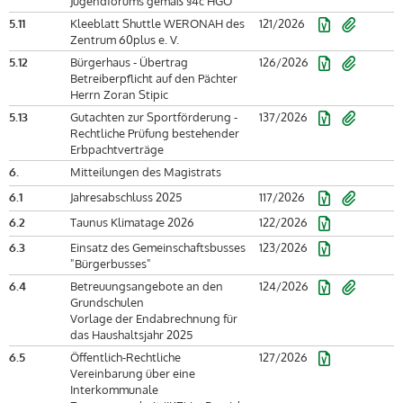
Jugendforums gemäß §4c HGO
5.11
Kleeblatt Shuttle WERONAH des
121/2026
Zentrum 60plus e. V.
5.12
Bürgerhaus - Übertrag
126/2026
Betreiberpflicht auf den Pächter
Herrn Zoran Stipic
5.13
Gutachten zur Sportförderung -
137/2026
Rechtliche Prüfung bestehender
Erbpachtverträge
6.
Mitteilungen des Magistrats
6.1
Jahresabschluss 2025
117/2026
6.2
Taunus Klimatage 2026
122/2026
6.3
Einsatz des Gemeinschaftsbusses
123/2026
"Bürgerbusses"
6.4
Betreuungsangebote an den
124/2026
Grundschulen
Vorlage der Endabrechnung für
das Haushaltsjahr 2025
6.5
Öffentlich-Rechtliche
127/2026
Vereinbarung über eine
Interkommunale