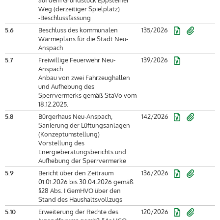
Weg (derzeitiger Spielplatz)
-Beschlussfassung
5.6
Beschluss des kommunalen
135/2026
Wärmeplans für die Stadt Neu-
Anspach
5.7
Freiwillige Feuerwehr Neu-
139/2026
Anspach
Anbau von zwei Fahrzeughallen
und Aufhebung des
Sperrvermerks gemäß StaVo vom
18.12.2025.
5.8
Bürgerhaus Neu-Anspach,
142/2026
Sanierung der Lüftungsanlagen
(Konzeptumstellung)
Vorstellung des
Energieberatungsberichts und
Aufhebung der Sperrvermerke
5.9
Bericht über den Zeitraum
136/2026
01.01.2026 bis 30.04.2026 gemäß
§28 Abs. I GemHVO über den
Stand des Haushaltsvollzugs
5.10
Erweiterung der Rechte des
120/2026