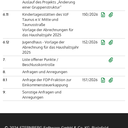
Auslauf des Projekts „Änderung
einer Gruppenstruktur“
6.11
Kindertagesstätten des VzF
150/2026
Taunus e.V. Mitte und
Taunusstraße
Vorlage der Abrechnungen für
das Haushaltsjahr 2025
6.12
Jugendhaus - Vorlage der
152/2026
Abrechnung für das Haushaltsjahr
2025
7.
Liste offener Punkte /
Beschlusskontrolle
8.
Anfragen und Anregungen
8.1
Anfrage der FDP-Fraktion zur
157/2026
Einkommensteuerkappung
9.
Sonstige Anfragen und
Anregungen
© 2026 STERNBERG Software GmbH & Co. KG, Bielefeld