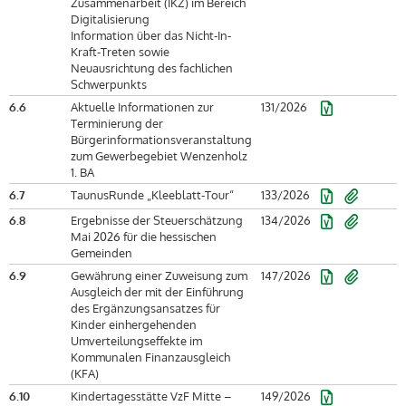
Zusammenarbeit (IKZ) im Bereich
Digitalisierung
Information über das Nicht-In-
Kraft-Treten sowie
Neuausrichtung des fachlichen
Schwerpunkts
6.6
Aktuelle Informationen zur
131/2026
Terminierung der
Bürgerinformationsveranstaltung
zum Gewerbegebiet Wenzenholz
1. BA
6.7
TaunusRunde „Kleeblatt-Tour“
133/2026
6.8
Ergebnisse der Steuerschätzung
134/2026
Mai 2026 für die hessischen
Gemeinden
6.9
Gewährung einer Zuweisung zum
147/2026
Ausgleich der mit der Einführung
des Ergänzungsansatzes für
Kinder einhergehenden
Umverteilungseffekte im
Kommunalen Finanzausgleich
(KFA)
6.10
Kindertagesstätte VzF Mitte –
149/2026