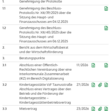
1.
Genehmigung der Protokolle
1.1
Genehmigung des Beschluss-
Protokolls Nr. XIII/39/2025 über die
Sitzung des Haupt- und
Finanzausschusses am 04.12.2025
1.2
Genehmigung des Beschluss-
Protokolls Nr. XIII/40/2025 über die
Sitzung des Haupt- und
Finanzausschusses am 06.12.2025
2.
Bericht aus dem Wirtschaftsbeirat
und der Wirtschaftsförderung
3.
Beratungspunkte
3.1
Abschluss einer Öffentlich-
17/2026
Rechtlichen Vereinbarung über eine
Interkommunale Zusammenarbeit
(IKZ) im Bereich Digitalisierung
3.2
Kindertagesstätte VzF Taunusstraße
27/2026
Abschluss eines Vertrages über den
Betrieb und die Förderung der
Kindertagesstätte –
Kindertagesstättenbetriebsvertrag
3.3
Mietvertrag
23/2026