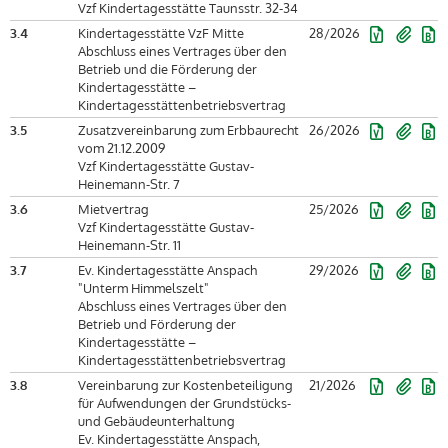
Vzf Kindertagesstätte Taunsstr. 32-34
3.4
Kindertagesstätte VzF Mitte
28/2026
Abschluss eines Vertrages über den
Betrieb und die Förderung der
Kindertagesstätte –
Kindertagesstättenbetriebsvertrag
3.5
Zusatzvereinbarung zum Erbbaurecht
26/2026
vom 21.12.2009
Vzf Kindertagesstätte Gustav-
Heinemann-Str. 7
3.6
Mietvertrag
25/2026
Vzf Kindertagesstätte Gustav-
Heinemann-Str. 11
3.7
Ev. Kindertagesstätte Anspach
29/2026
"Unterm Himmelszelt"
Abschluss eines Vertrages über den
Betrieb und Förderung der
Kindertagesstätte –
Kindertagesstättenbetriebsvertrag
3.8
Vereinbarung zur Kostenbeteiligung
21/2026
für Aufwendungen der Grundstücks-
und Gebäudeunterhaltung
Ev. Kindertagesstätte Anspach,