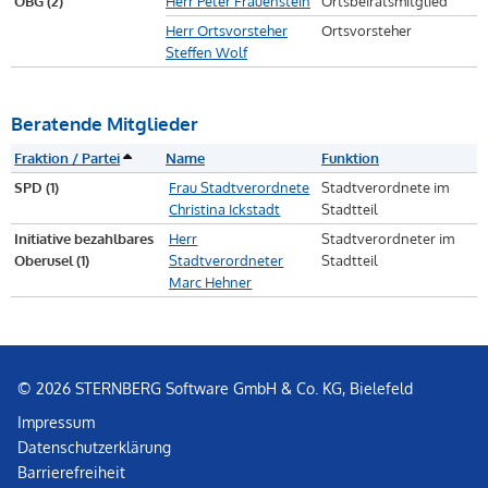
OBG (2)
Herr Peter Frauenstein
Ortsbeiratsmitglied
Herr Ortsvorsteher
Ortsvorsteher
Steffen Wolf
Beratende Mitglieder
Fraktion / Partei
Name
Funktion
SPD (1)
Frau Stadtverordnete
Stadtverordnete im
Christina Ickstadt
Stadtteil
Initiative bezahlbares
Herr
Stadtverordneter im
Oberusel (1)
Stadtverordneter
Stadtteil
Marc Hehner
© 2026 STERNBERG Software GmbH & Co. KG, Bielefeld
Impressum
Datenschutzerklärung
Barrierefreiheit