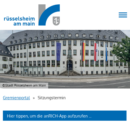
Stadt
Tog
©Stadt Rüsselsheim am Main
Gremienportal
»
Sitzungstermin
Hier tippen, um die anRICH-App aufzurufen ...