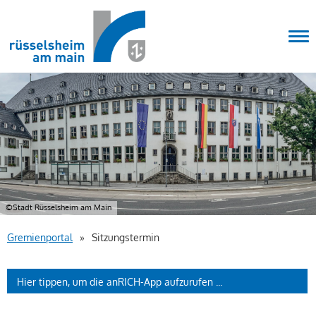
Stadt
Tog
©Stadt Rüsselsheim am Main
Gremienportal
»
Sitzungstermin
Hier tippen, um die anRICH-App aufzurufen ...