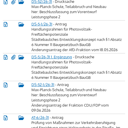
DS-52/26-31
- Drucksache
Max-Planck-Schule, Teilabbruch und Neubau
hier: Beschlussfassung zum Vorentwurf
Leistungsphase 2
DS-5-1/26-31
- Antrag
Handlungsrahmen für Photovoltaik-
Freiflächenpotenziale
Städtebauliches Entwicklungskonzept nach § 1 Absatz
6 Nummer 11 Baugesetzbuch BauGB
Änderungsantrag der AfD-Fraktion vom 18.05.2026
DS-5/26-31 1. Ergänzung
- Drucksache
Handlungsrahmen für Photovoltaik-
Freiflächenpotenziale
Städtebauliches Entwicklungskonzept nach § 1 Absatz
6 Nummer 11 Baugesetzbuch BauGB
DS-52-1/26-31
- Antrag
Max-Planck-Schule, Teilabbruch und Neubau
hier: Beschlussfassung zum Vorentwurf
Leistungsphase 2
Änderungsantrag der Fraktion CDU/FDP vom
09.06.2026
AT-6/26-31
- Antrag
Prüfung von Maßnahmen zur Verkehrsberuhigung
und Einrichtung eines Halteverbots in der Straße „Im