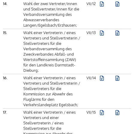
14.
Wahl der zwei Vertreter/innen
VII/12
und Stellvertreter/innen für die
Verbandsversammlung des
Abwasserverbandes
Langen/Egelsbach/Erzhausen;
15.
Wahl einer Vertreterin / eines
VII/13
Vertreters und Stellvertreterin /
Stellvertreters für die
Verbandsversammlung des
Zweckverbandes Abfall- und
Wertstoffeinsammlung (ZAW)
für den Landkreis Darmstadt-
Dieburg;
16.
Wahl einer Vertreterin / eines
VII/14
Vertreters und Stellvertreterin /
Stellvertreters für die
Kommission zur Abwehr des
Fluglärms für den
Verkehrslandeplatz Egelsbach;
17.
Wahl einer Vertreterin / eines
VII/15
Vertreters und einer
Stellvertreterin / eines
Stellvertreters für die
Kommission zur Abwehr des