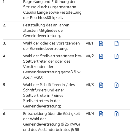
1.
Begrüßung und Eröffnung der
Sitzung durch Bürgermeisterin
Claudia Lange sowie Feststellung
der Beschlussfähigkeit;
2.
Feststellung des an Jahren
ältesten Mitgliedes der
Gemeindevertretung;
3.
Wahl der oder des Vorsitzenden
VII/1
der Gemeindevertretung;
4.
Wahl der Stellvertreterinnen bzw.
VII/2
Stellvertreter der oder des
Vorsitzenden der
Gemeindevertretung gemäß § 57
Abs. 1 HGO;
5.
Wahl der Schriftführerin / des
VII/3
Schriftführers und einer
Stellvertreterin / eines
Stellvertreters in der
Gemeindevertretung;
6.
Entscheidung über die Gültigkeit
VII/4
der Wahl der
Gemeindevertretung (§ 25 KWG)
und des Ausländerbeirates (§ 58