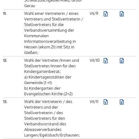
Gerau
11.
Wahl einer Vertreterin / eines
VII/9
Vertreters und Stellvertreterin /
Stellvertreters für die
Verbandsversammlung der
Kommunalen
Informationsverarbeitung in
Hessen (ekom 21) mit Sitz in
Gießen;
12.
Wahl der Vertreter/Innen und
VII/10
Stellvertreter/Innen für den
Kindergartenbeirat;
a) Kindertagesstätten der
Gemeinde (1 +1)
b) Kindergarten der
Evangelischen Kirche (2+2)
13.
Wahl der Vertreterin / des
VII/11
Vertreters und der
Stellvertreterin / des
Stellvertreters für den
Verbandsvorstand des
Abwasserverbandes
Langen/Egelsbach/Erzhausen;