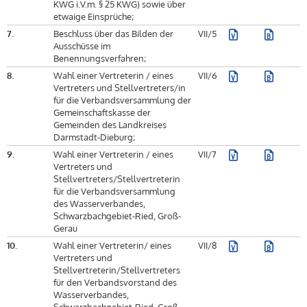
KWG i.V.m. § 25 KWG) sowie über
etwaige Einsprüche;
7.
Beschluss über das Bilden der
VII/5
Ausschüsse im
Benennungsverfahren;
8.
Wahl einer Vertreterin / eines
VII/6
Vertreters und Stellvertreters/in
für die Verbandsversammlung der
Gemeinschaftskasse der
Gemeinden des Landkreises
Darmstadt-Dieburg;
9.
Wahl einer Vertreterin / eines
VII/7
Vertreters und
Stellvertreters/Stellvertreterin
für die Verbandsversammlung
des Wasserverbandes,
Schwarzbachgebiet-Ried, Groß-
Gerau
10.
Wahl einer Vertreterin/ eines
VII/8
Vertreters und
Stellvertreterin/Stellvertreters
für den Verbandsvorstand des
Wasserverbandes,
Schwarzbachgebiet-Ried, Groß-