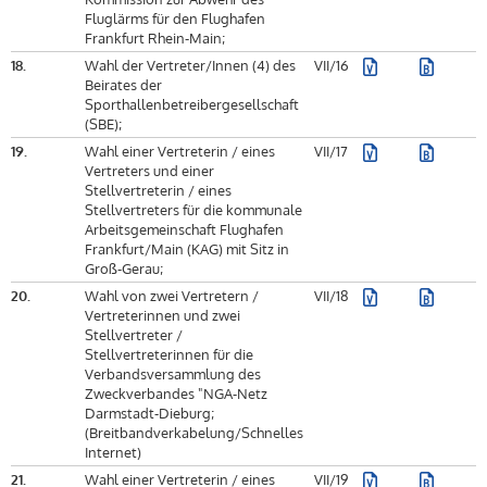
Fluglärms für den Flughafen
Frankfurt Rhein-Main;
18.
Wahl der Vertreter/Innen (4) des
VII/16
Beirates der
Sporthallenbetreibergesellschaft
(SBE);
19.
Wahl einer Vertreterin / eines
VII/17
Vertreters und einer
Stellvertreterin / eines
Stellvertreters für die kommunale
Arbeitsgemeinschaft Flughafen
Frankfurt/Main (KAG) mit Sitz in
Groß-Gerau;
20.
Wahl von zwei Vertretern /
VII/18
Vertreterinnen und zwei
Stellvertreter /
Stellvertreterinnen für die
Verbandsversammlung des
Zweckverbandes "NGA-Netz
Darmstadt-Dieburg;
(Breitbandverkabelung/Schnelles
Internet)
21.
Wahl einer Vertreterin / eines
VII/19