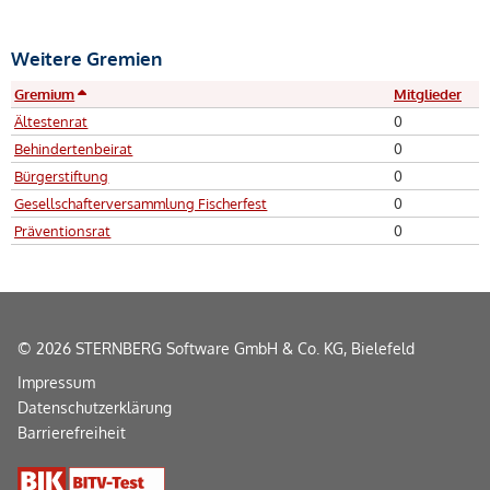
Weitere Gremien
Gremium
Mitglieder
Ältestenrat
0
Behindertenbeirat
0
Bürgerstiftung
0
Gesellschafterversammlung Fischerfest
0
Präventionsrat
0
© 2026 STERNBERG Software GmbH & Co. KG, Bielefeld
Impressum
Datenschutzerklärung
Barrierefreiheit