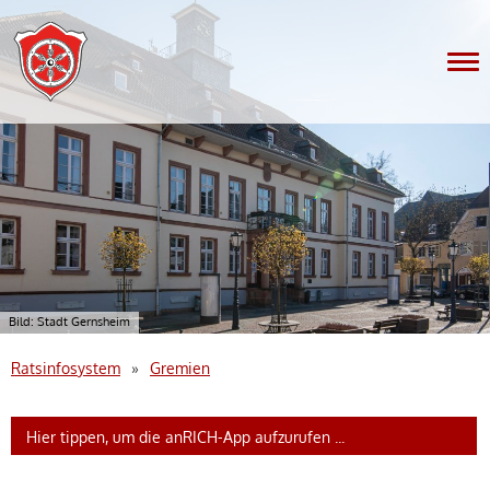
Nav
Bildmotiv in dieser Region: Historisches Rathaus und MArktplatz im
Bild: Stadt Gernsheim
Ratsinfosystem
»
Gremien
Hier tippen, um die anRICH-App aufzurufen ...