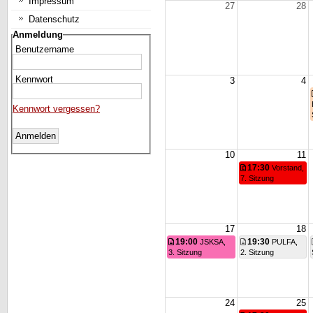
Impressum
27
28
Datenschutz
Anmeldung
Benutzername
Kennwort
3
4
Kennwort vergessen?
10
11
17:30
Vorstand,
7. Sitzung
17
18
19:00
19:30
JSKSA,
PULFA,
3. Sitzung
2. Sitzung
24
25