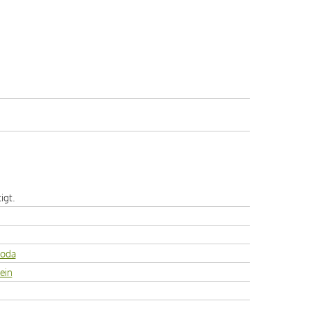
igt.
boda
ein