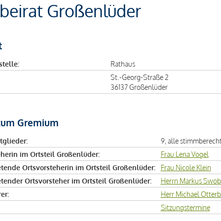
beirat Großenlüder
t
telle:
Rathaus
St.-Georg-Straße 2
36137 Großenlüder
zum Gremium
tglieder:
9, alle stimmberecht
herin im Ortsteil Großenlüder:
Frau Lena Vogel
etende Ortsvorsteherin im Ortsteil Großenlüder:
Frau Nicole Klein
etender Ortsvorsteher im Ortsteil Großenlüder:
Herrn Markus Swo
er:
Herr Michael Otterb
Sitzungstermine