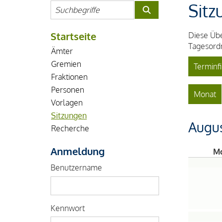
Sitz
Startseite
Diese Übe
Tagesordn
Ämter
Gremien
Terminfi
Fraktionen
Personen
Monat
Vorlagen
Sitzungen
Augu
Recherche
Anmeldung
M
Benutzername
Kennwort