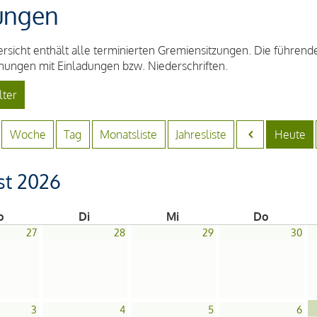
ungen
rsicht enthält alle terminierten Gremiensitzungen. Die führe
ungen mit Einladungen bzw. Niederschriften.
lter
Woche
Tag
Monatsliste
Jahresliste
Heute
st 2026
o
Di
Mi
Do
27
28
29
30
3
4
5
6