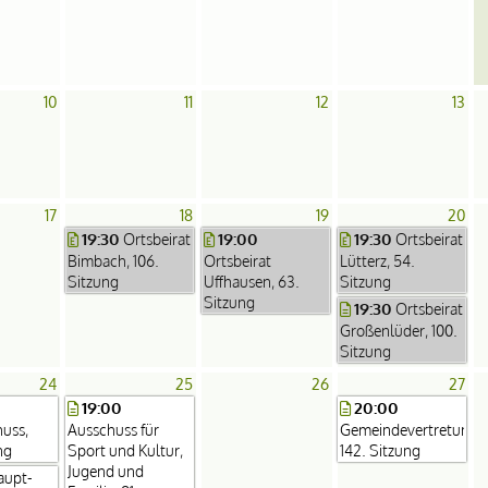
10
11
12
13
17
18
19
20
19:30
19:00
19:30
Ortsbeirat
Ortsbeirat
Bimbach, 106.
Ortsbeirat
Lütterz, 54.
Sitzung
Uffhausen, 63.
Sitzung
Sitzung
19:30
Ortsbeirat
Großenlüder, 100.
Sitzung
24
25
26
27
19:00
20:00
uss,
Ausschuss für
Gemeindevertretung,
ng
Sport und Kultur,
142. Sitzung
Jugend und
aupt-