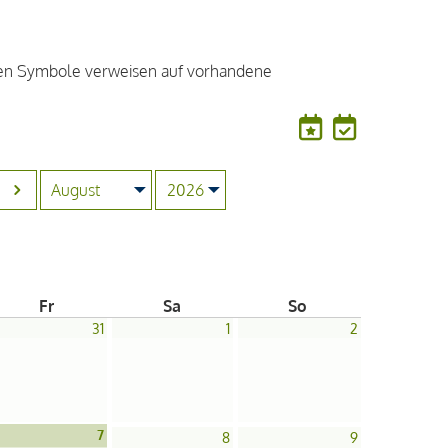
nden Symbole verweisen auf vorhandene
Fr
Sa
So
31
1
2
7
8
9