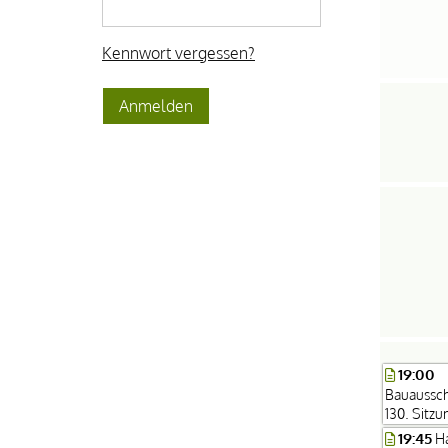
Kennwort vergessen?
19:00
Bauaussch
130. Sitzu
19:45
H