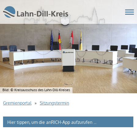
Nav
Bildmotiv in dieser Region: Sitzungssaal des Kreistages.
Bild: © Kreisausschuss des Lahn-Dill-Kreises
Gremienportal
»
Sitzungstermin
Hier tippen, um die anRICH-App aufzurufen ...