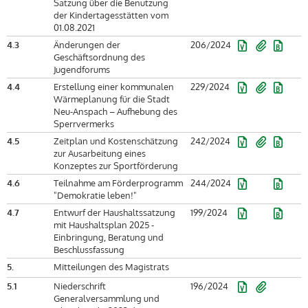
Satzung über die Benutzung
der Kindertagesstätten vom
01.08.2021
4.3
Änderungen der
206/2024
Geschäftsordnung des
Jugendforums
4.4
Erstellung einer kommunalen
229/2024
Wärmeplanung für die Stadt
Neu-Anspach – Aufhebung des
Sperrvermerks
4.5
Zeitplan und Kostenschätzung
242/2024
zur Ausarbeitung eines
Konzeptes zur Sportförderung
4.6
Teilnahme am Förderprogramm
244/2024
"Demokratie leben!"
4.7
Entwurf der Haushaltssatzung
199/2024
mit Haushaltsplan 2025 -
Einbringung, Beratung und
Beschlussfassung
5.
Mitteilungen des Magistrats
5.1
Niederschrift
196/2024
Generalversammlung und