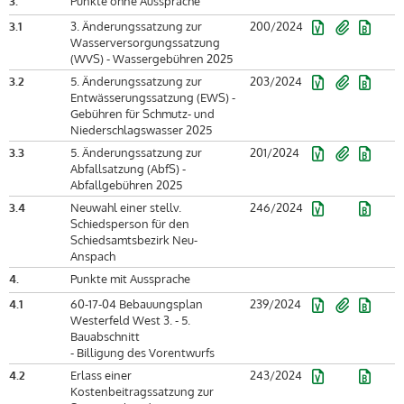
3.
Punkte ohne Aussprache
3.1
3. Änderungssatzung zur
200/2024
Wasserversorgungssatzung
(WVS) - Wassergebühren 2025
3.2
5. Änderungssatzung zur
203/2024
Entwässerungssatzung (EWS) -
Gebühren für Schmutz- und
Niederschlagswasser 2025
3.3
5. Änderungssatzung zur
201/2024
Abfallsatzung (AbfS) -
Abfallgebühren 2025
3.4
Neuwahl einer stellv.
246/2024
Schiedsperson für den
Schiedsamtsbezirk Neu-
Anspach
4.
Punkte mit Aussprache
4.1
60-17-04 Bebauungsplan
239/2024
Westerfeld West 3. - 5.
Bauabschnitt
- Billigung des Vorentwurfs
4.2
Erlass einer
243/2024
Kostenbeitragssatzung zur