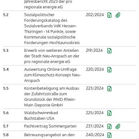
Jahresbericht 2023 der pro
regionale energie eG
5.2
Sozialpolitischer
202/2024
Forderungskatalog des
Sozialverbands VdK Hessen-
Thüringen - 14 Punkte, sowie
Kommunale sozialpolitische
Forderungen Hochtaunuskreis
5.3
Erwerb von weiteren Anteilen
219/2024
der Stadt Neu-Anspach an der
pro regionale energie eG
5.4
Auswertung Online-Umfrage
220/2024
zum Klimaschutz-Konzept Neu-
Anspach
5.5
Kostenbeteiligung am Ausbau
223/2024
der Zufahrtsstraße zum
Grundstück der RMD Rhein-
Main Deponie GmbH
5.6
Waldschwimmbad
225/2024
Buchstaben USA
5.7
Pachtvertrag Sommergarten
237/2024
5.8
Betreuungsangebot an den
240/2024