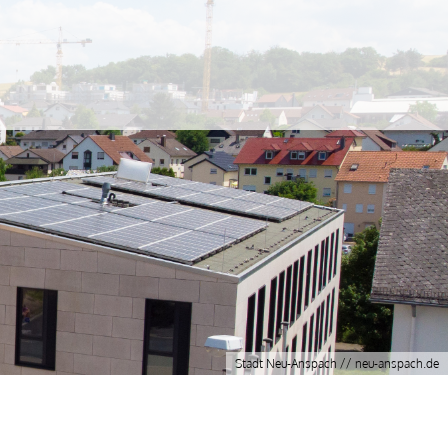
mbH & Co. KG
Stadt Neu-Anspach // neu-anspach.de