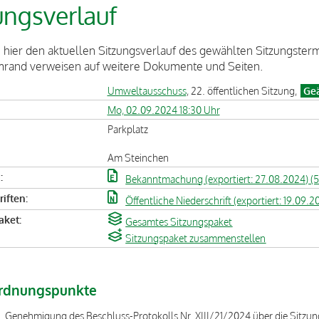
ungsverlauf
 hier den aktuellen Sitzungsverlauf des gewählten Sitzungste
mrand verweisen auf weitere Dokumente und Seiten.
Umweltausschuss
, 22. öffentlichen Sitzung,
Geä
Mo, 02.09.2024 18:30 Uhr
Parkplatz
Am Steinchen
:
Bekanntmachung (exportiert: 27.08.2024) (
iften:
Öffentliche Niederschrift (exportiert: 19.09.2
aket:
Gesamtes Sitzungspaket
Sitzungspaket zusammenstellen
rdnungspunkte
Genehmigung des Beschluss-Protokolls Nr. XIII/21/2024 über die Sitzun