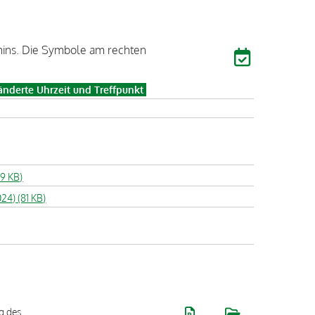
rmins. Die Symbole am rechten
nderte Uhrzeit und Treffpunkt
59 KB)
024) (81 KB)
g des