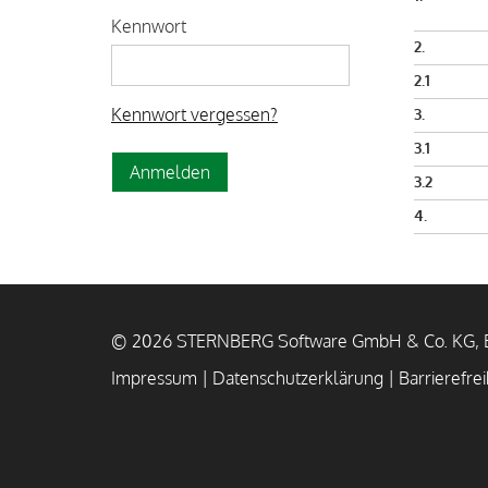
Kennwort
2.
2.1
Kennwort vergessen?
3.
3.1
3.2
4.
© 2026 STERNBERG Software GmbH & Co. KG, B
Impressum
|
Datenschutzerklärung
|
Barrierefrei