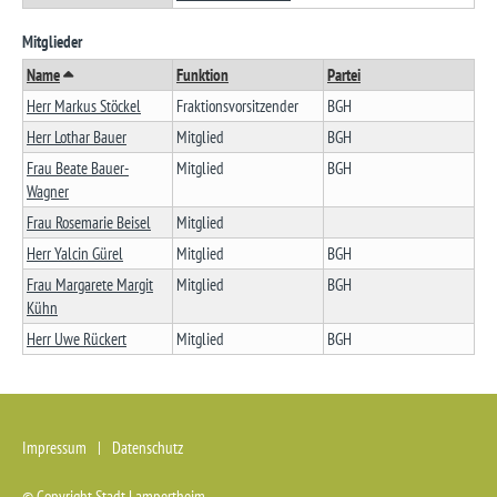
Mitglieder
Name
Funktion
Partei
Herr Markus Stöckel
Fraktionsvorsitzender
BGH
Herr Lothar Bauer
Mitglied
BGH
Frau Beate Bauer-
Mitglied
BGH
Wagner
Frau Rosemarie Beisel
Mitglied
Herr Yalcin Gürel
Mitglied
BGH
Frau Margarete Margit
Mitglied
BGH
Kühn
Herr Uwe Rückert
Mitglied
BGH
Startseite
(Access key 0)
Zur Hauptnavigation
(Access key 1)
Zum Inhalt
(Access key 2)
Impressum
Datenschutz
Kontakt
(Access key 3)
Inhaltsverzeichnis
(Access key 4)
© Copyright Stadt Lampertheim