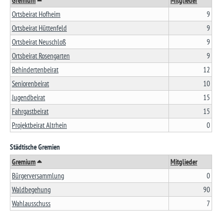
Gremium
Mitglieder
Ortsbeirat Hofheim
9
Ortsbeirat Hüttenfeld
9
Ortsbeirat Neuschloß
9
Ortsbeirat Rosengarten
9
Behindertenbeirat
12
Seniorenbeirat
10
Jugendbeirat
15
Fahrgastbeirat
15
Projektbeirat Altrhein
0
Städtische Gremien
Gremium
Mitglieder
Bürgerversammlung
0
Waldbegehung
90
Wahlausschuss
7