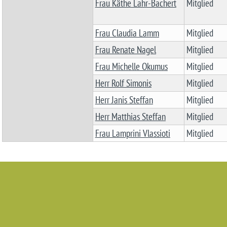
Frau Käthe Lahr-Bachert
Mitglied
Frau Claudia Lamm
Mitglied
Frau Renate Nagel
Mitglied
Frau Michelle Okumus
Mitglied
Herr Rolf Simonis
Mitglied
Herr Janis Steffan
Mitglied
Herr Matthias Steffan
Mitglied
Frau Lamprini Vlassioti
Mitglied
Startseite
(Access key 0)
Zur Hauptnavigation
(Access key 1)
Zum Inhalt
(Access key 2)
Kontakt
(Access key 3)
Inhaltsverzeichnis
(Access key 4)