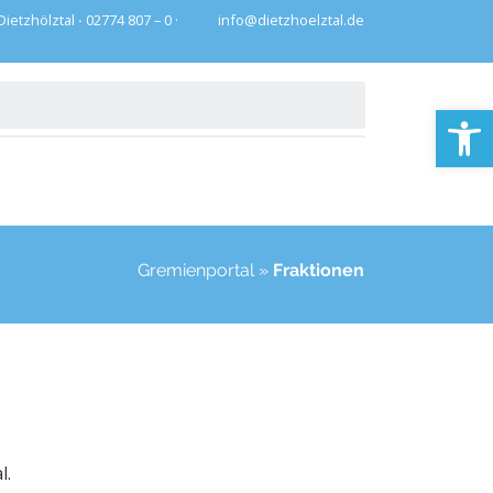
Dietzhölztal
·
02774 807 – 0 ·
info@dietzhoelztal.de
Op
Gremienportal
»
Fraktionen
l.