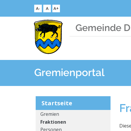
A-
A
A+
Gemeinde Di
Gremienportal
Startseite
Fr
Gremien
Fraktionen
Diese
Personen