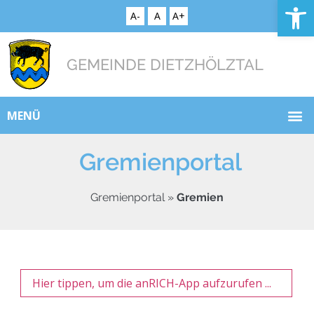
Op
A-
A
A+
GEMEINDE DIETZHÖLZTAL
MENÜ
Gremienportal
Gremienportal
»
Gremien
Hier tippen, um die anRICH-App aufzurufen ...