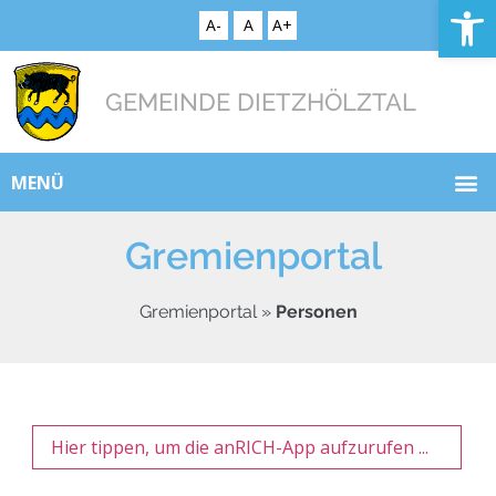
Op
A-
A
A+
GEMEINDE DIETZHÖLZTAL
MENÜ
Gremienportal
Gremienportal
»
Personen
Hier tippen, um die anRICH-App aufzurufen ...