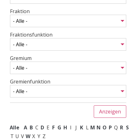
Fraktion
Fraktionsfunktion
Gremium
Gremienfunktion
Alle
A
B
C
D
E
F
G
H
I
J
K
L
M
N
O
P
Q
R
S
T
U
V
W
X
Y
Z