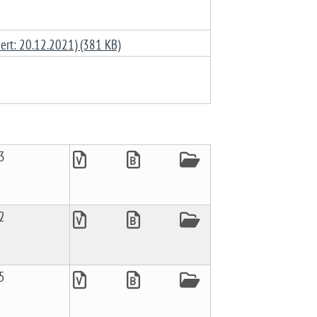
siert: 20.12.2021) (381 KB)
3
2
5