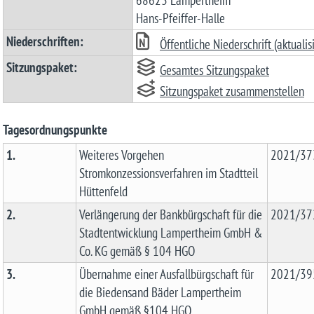
68623 Lampertheim
Hans-Pfeiffer-Halle
Niederschriften:
Öffentliche Niederschrift (aktuali
Sitzungspaket:
Gesamtes Sitzungspaket
Sitzungspaket zusammenstellen
Tagesordnungspunkte
1.
Weiteres Vorgehen
2021/37
Stromkonzessionsverfahren im Stadtteil
Hüttenfeld
2.
Verlängerung der Bankbürgschaft für die
2021/37
Stadtentwicklung Lampertheim GmbH &
Co. KG gemäß § 104 HGO
3.
Übernahme einer Ausfallbürgschaft für
2021/39
die Biedensand Bäder Lampertheim
GmbH gemäß §104 HGO