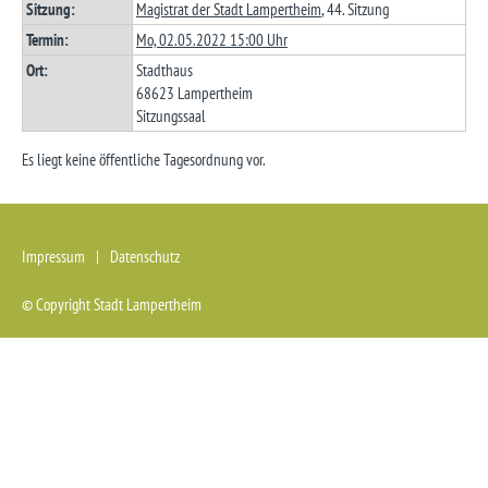
Sitzung:
Magistrat der Stadt Lampertheim
, 44. Sitzung
Termin:
Mo, 02.05.2022 15:00 Uhr
Ort:
Stadthaus
68623 Lampertheim
Sitzungssaal
Es liegt keine öffentliche Tagesordnung vor.
Startseite
(Access key 0)
Zur Hauptnavigation
(Access key 1)
Zum Inhalt
(Access key 2)
Impressum
Datenschutz
Kontakt
(Access key 3)
Inhaltsverzeichnis
(Access key 4)
© Copyright Stadt Lampertheim
Suche
(Access key 5)
Bedienungshilfe
(Access key 6)
Impressum
(Access key 7)
Datenschutz
(Access key 8)