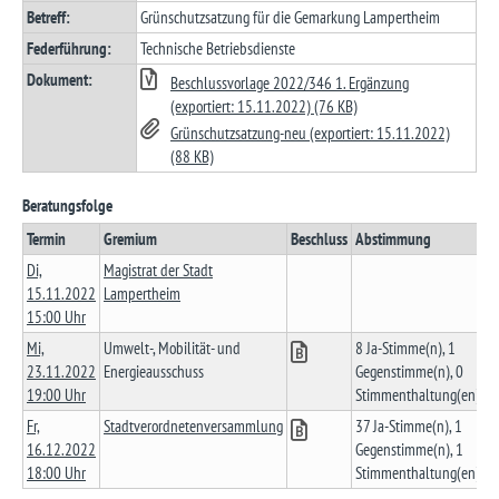
Betreff:
Grünschutzsatzung für die Gemarkung Lampertheim
Federführung:
Technische Betriebsdienste
Dokument:
Beschlussvorlage 2022/346 1. Ergänzung
(exportiert: 15.11.2022) (76 KB)
Grünschutzsatzung-neu (exportiert: 15.11.2022)
(88 KB)
Beratungsfolge
Termin
Gremium
Beschluss
Abstimmung
Di,
Magistrat der Stadt
15.11.2022
Lampertheim
15:00 Uhr
Mi,
Umwelt-, Mobilität- und
8 Ja-Stimme(n), 1
23.11.2022
Energieausschuss
Gegenstimme(n), 0
19:00 Uhr
Stimmenthaltung(en)
Fr,
Stadtverordnetenversammlung
37 Ja-Stimme(n), 1
16.12.2022
Gegenstimme(n), 1
18:00 Uhr
Stimmenthaltung(en)