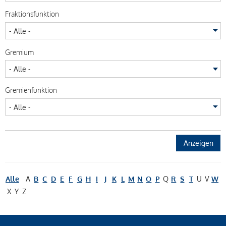
Fraktionsfunktion
Gremium
Gremienfunktion
Alle
A
B
C
D
E
F
G
H
I
J
K
L
M
N
O
P
Q
R
S
T
U
V
W
X
Y
Z