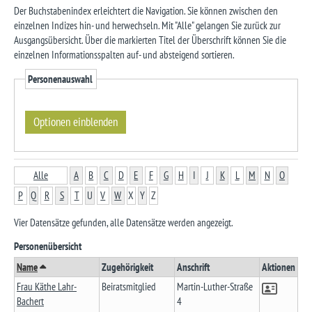
Der Buchstabenindex erleichtert die Navigation. Sie können zwischen den
einzelnen Indizes hin- und herwechseln. Mit "Alle" gelangen Sie zurück zur
Ausgangsübersicht. Über die markierten Titel der Überschrift können Sie die
einzelnen Informationsspalten auf- und absteigend sortieren.
Personenauswahl
Alle
A
B
C
D
E
F
G
H
I
J
K
L
M
N
O
P
Q
R
S
T
U
V
W
X
Y
Z
Vier Datensätze gefunden, alle Datensätze werden angezeigt.
Personenübersicht
Name
Zugehörigkeit
Anschrift
Aktionen
Frau Käthe Lahr-
Beiratsmitglied
Martin-Luther-Straße
Bachert
4